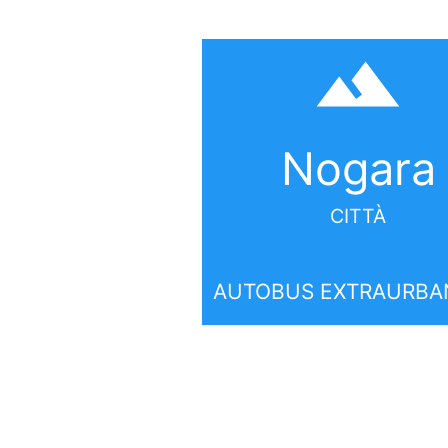
filter_hdr
Nogara
CITTÀ
AUTOBUS EXTRAURBAN