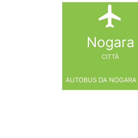
local_airport
Nogara
CITTÀ
AUTOBUS DA NOGARA 