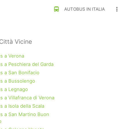
directions_bus
more_vert
AUTOBUS IN ITALIA
Città Vicine
s a Verona
s a Peschiera del Garda
s a San Bonifacio
s a Bussolengo
s a Legnago
 a Villafranca di Verona
 a Isola della Scala
s a San Martino Buon
o