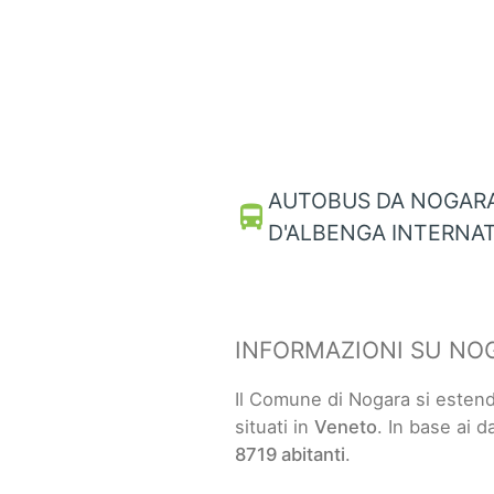
AUTOBUS DA NOGARA
directions_bus
D'ALBENGA INTERNA
INFORMAZIONI SU NO
Il Comune di Nogara si esten
situati in
Veneto
. In base ai d
8719 abitanti
.