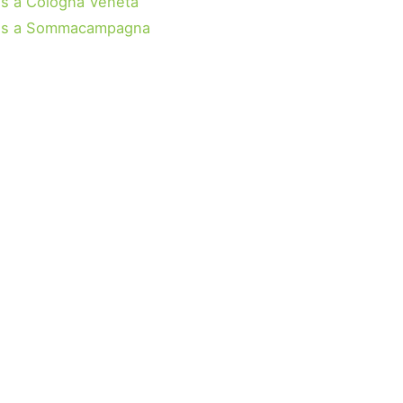
s a Cologna Veneta
us a Sommacampagna