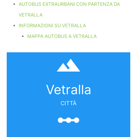
AUTOBUS EXTRAURBANI CON PARTENZA DA
VETRALLA
INFORMAZIONI SU VETRALLA
MAPPA AUTOBUS A VETRALLA
filter_hdr
Vetralla
CITTÀ
linear_scale