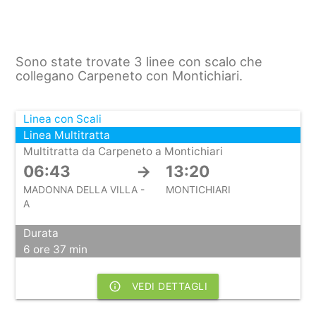
Sono state trovate 3 linee con scalo che
collegano Carpeneto con Montichiari.
Linea con Scali
Linea Multitratta
Multitratta da Carpeneto a Montichiari
06:43
→
13:20
MADONNA DELLA VILLA -
MONTICHIARI
A
Durata
6 ore 37 min
info_outline
VEDI DETTAGLI