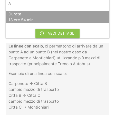
A
Durata
13 ore 54 min
info_outline
VEDI DETTAGLI
Le linee con scalo
, ci permettono di arrivare da un
punto A ad un punto B (nel nostro caso da
Carpeneto a Montichiari) utilizzando più mezzi di
trasporto (principalmente Treno o Autobus).
Esempio di una linea con scalo:
Carpeneto -> Citta B
cambio mezzo di trasporto
Citta B -> Citta C
cambio mezzo di trasporto
Citta C -> Montichiari