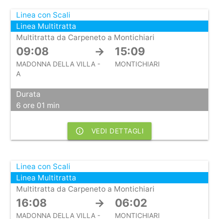
Linea con Scali
Linea Multitratta
Multitratta da Carpeneto a Montichiari
09:08
→
15:09
MADONNA DELLA VILLA -
MONTICHIARI
A
Durata
6 ore 01 min
info_outline
VEDI DETTAGLI
Linea con Scali
Linea Multitratta
Multitratta da Carpeneto a Montichiari
16:08
→
06:02
MADONNA DELLA VILLA -
MONTICHIARI