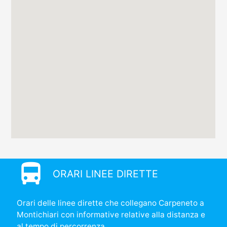
directions_bus
ORARI LINEE DIRETTE
Orari delle linee dirette che collegano Carpeneto a
Montichiari con informative relative alla distanza e
al tempo di percorrenza.