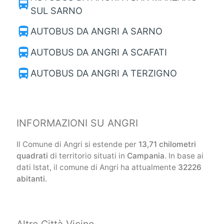
directions_bus
SUL SARNO
directions_bus
AUTOBUS DA ANGRI A SARNO
directions_bus
AUTOBUS DA ANGRI A SCAFATI
directions_bus
AUTOBUS DA ANGRI A TERZIGNO
INFORMAZIONI SU ANGRI
Il Comune di Angri si estende per
13,71 chilometri
quadrati
di territorio situati in
Campania
. In base ai
dati Istat, il comune di Angri ha attualmente
32226
abitanti
.
Altre Città Vicine