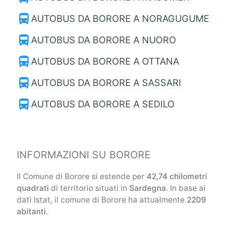
directions_bus
AUTOBUS DA BORORE A NORAGUGUME
directions_bus
AUTOBUS DA BORORE A NUORO
directions_bus
AUTOBUS DA BORORE A OTTANA
directions_bus
AUTOBUS DA BORORE A SASSARI
directions_bus
AUTOBUS DA BORORE A SEDILO
INFORMAZIONI SU BORORE
Il Comune di Borore si estende per
42,74 chilometri
quadrati
di territorio situati in
Sardegna
. In base ai
dati Istat, il comune di Borore ha attualmente
2209
abitanti
.