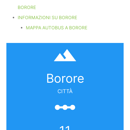
BORORE
INFORMAZIONI SU BORORE
MAPPA AUTOBUS A BORORE
filter_hdr
Borore
CITTÀ
linear_scale