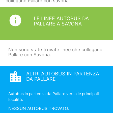
collegano Pallare con savona.
info
LE LINEE AUTOBUS DA
PALLARE A SAVONA
Non sono state trovate linee che collegano
Pallare con Savona.
location_city
ALTRI AUTOBUS IN PARTENZA
DA PALLARE
Autobus in partenza da Pallare verso le principali
località.
NESSUN AUTOBUS TROVATO.